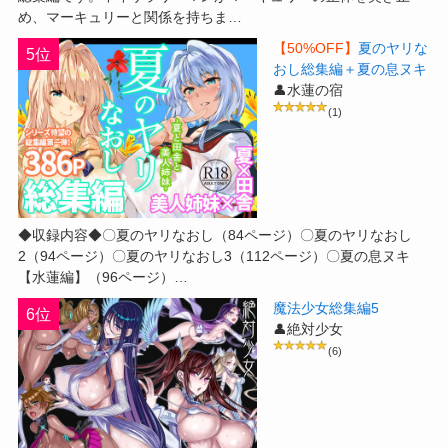
め、マーキュリーと関係を持ちま…
【50%OFF】
夏のヤリな
5位
おし総集編＋夏の息ヌキ
👤水蓮の宿
(1)
◆収録内容◆〇夏のヤリなおし（84ページ）〇夏のヤリなおし
2（94ページ）〇夏のヤリなおし3（112ページ）〇夏の息ヌキ
【水蓮編】（96ページ）…
魔法少女総集編5
6位
👤絶対少女
(6)