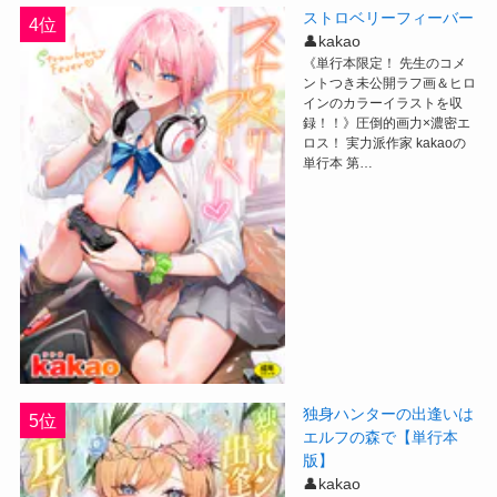
ストロベリーフィーバー
4位
👤kakao
《単行本限定！ 先生のコメ
ントつき未公開ラフ画＆ヒロ
インのカラーイラストを収
録！！》圧倒的画力×濃密エ
ロス！ 実力派作家 kakaoの
単行本 第…
独身ハンターの出逢いは
5位
エルフの森で【単行本
版】
👤kakao