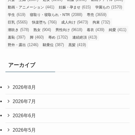
(441)
(615)
(1570)
動画・アニメーション
妊娠・孕ませ
学園もの
(619)
(2088)
(3659)
学生
寝取り・寝取られ・NTR
専売
(5565)
(766)
(9473)
(732)
巨乳
快楽堕ち
成人向け
拘束
(578)
(904)
(9618)
(439)
(411)
潮吹き
熟女
男性向け
着衣
純愛
(397)
(460)
(1702)
(413)
羞恥
脚
辱め
連続絶頂
(1246)
(387)
(419)
野外・露出
騎乗位
黒髪
アーカイブ
2026年8月
2026年7月
2026年6月
2026年5月