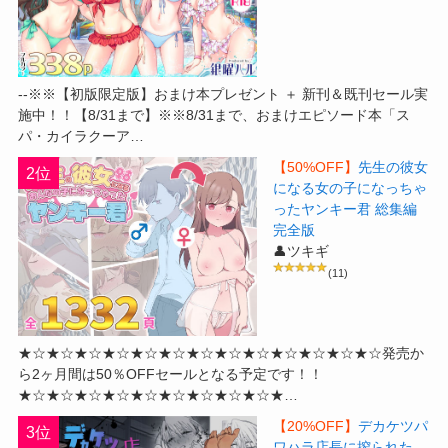
--※※【初版限定版】おまけ本プレゼント ＋ 新刊＆既刊セール実
施中！！【8/31まで】※※8/31まで、おまけエピソード本「ス
パ・カイラクーア…
【50%OFF】
先生の彼女
2位
になる女の子になっちゃ
ったヤンキー君 総集編
完全版
👤ツキギ
(11)
★☆★☆★☆★☆★☆★☆★☆★☆★☆★☆★☆★☆★☆発売か
ら2ヶ月間は50％OFFセールとなる予定です！！
★☆★☆★☆★☆★☆★☆★☆★☆★☆★…
【20%OFF】
デカケツパ
3位
ワハラ店長に搾られた