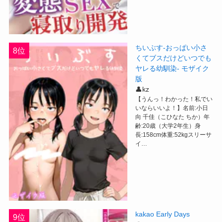
ちいぶす-おっぱい小さ
8位
くてブスだけどいつでも
ヤレる幼馴染- モザイク
版
👤kz
【うんっ！わかった！私でい
いならいいよ！】名前:小日
向 千佳（こひなた ちか）年
齢:20歳（大学2年生）身
長:158cm体重:52kgスリーサ
イ…
kakao Early Days
9位