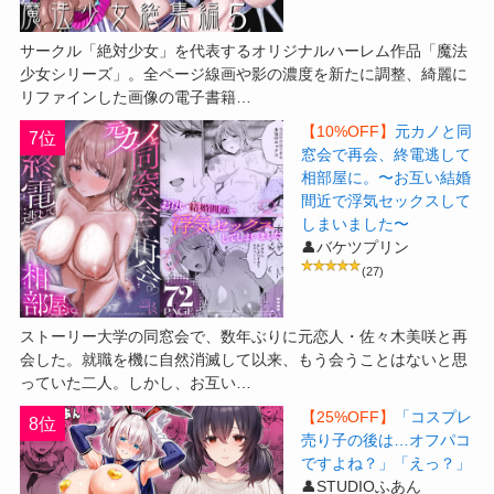
サークル「絶対少女」を代表するオリジナルハーレム作品「魔法
少女シリーズ」。全ページ線画や影の濃度を新たに調整、綺麗に
リファインした画像の電子書籍…
【10%OFF】
元カノと同
7位
窓会で再会、終電逃して
相部屋に。〜お互い結婚
間近で浮気セックスして
しまいました〜
👤バケツプリン
(27)
ストーリー大学の同窓会で、数年ぶりに元恋人・佐々木美咲と再
会した。就職を機に自然消滅して以来、もう会うことはないと思
っていた二人。しかし、お互い…
【25%OFF】
「コスプレ
8位
売り子の後は…オフパコ
ですよね？」「えっ？」
👤STUDIOふあん