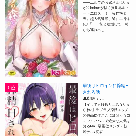
――エルフのお嫁さんはいか
が？kakaoが描く異世界キュ
ートエロス！！『異世快楽
天』超人気連載、遂に単行本
化♪「……私と結婚して、村
から連れ出し…
最後はヒロインに搾精H
6位
される話
👤朝峰テル
【イッても腰振り止めないか
らね♪】ラブラブ搾精エッチ
の最高傑作ここに爆誕っ☆コ
ミックバベルで絶大な人気を
誇るNo.1騎乗位キング・朝
峰テル♪読者…