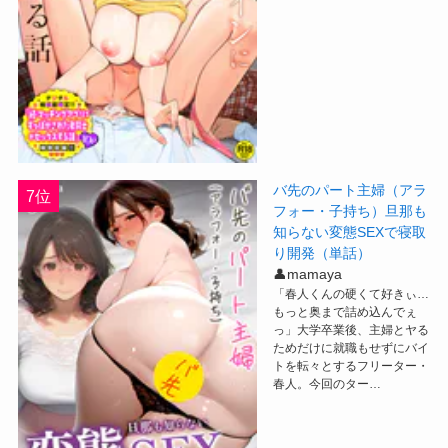
バ先のパート主婦（アラ
7位
フォー・子持ち）旦那も
知らない変態SEXで寝取
り開発（単話）
👤mamaya
「春人くんの硬くて好きぃ…
もっと奥まで詰め込んでぇ
っ」大学卒業後、主婦とヤる
ためだけに就職もせずにバイ
トを転々とするフリーター・
春人。今回のター…