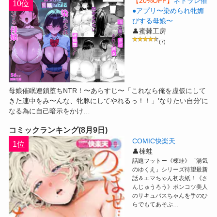
【20%OFF】
ネトラレ催
10位
●アプリ〜染められ牝媚
びする母娘〜
👤蜜棘工房
(7)
母娘催眠連鎖堕ちNTR！〜あらすじ〜「これなら俺を虚仮にして
きた連中をみ〜んな、牝豚にしてやれるっ！！」’なりたい自分’に
なる為に自己暗示をかけ…
コミックランキング(8月9日)
COMIC快楽天
1位
👤楝蛙
話題フットー《楝蛙》「湯気
のゆくえ」シリーズ待望最新
話＆エマちゃん初表紙！《さ
んじゅうろう》ポンコツ美人
のサキュバスちゃんを手のひ
らでもてあそぶ…