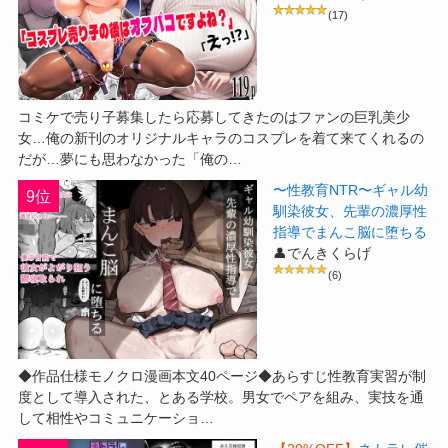
(17)
コミケで売り子募集したら応募してきたのはファンの巨乳美少
女…俺の新刊のオリジナルキャラのコスプレを着て来てくれるの
だが…夢にも思わなかった「俺の…
〜性教育NTR〜ギャル幼
9位
馴染彼女、先輩の濃厚性
指導でまんこ脳に堕ちる
👤でんきくらげ
(6)
◆作品仕様モノクロ漫画本文40ページ◆あらすじ性教育実習が制
度として導入された、とある学校。男女でペアを組み、実技を通
して相性やコミュニケーショ…