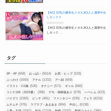
【4K】巨乳の優等生メガネJK3人と濃厚中出
しセックス
2026年8月9日
【4K】巨乳の優等生メガネJK3人と濃厚中出
しセック …
タグ
(658)
(5014)
(533)
3P・4P
おっぱい
お尻・ヒップ
(1650)
(1332)
(659)
ぶっかけ
アナル
アヘ顔
(530)
(571)
(660)
イラスト・CG集
オナニー
ギャル
(396)
(578)
(423)
コミケ106（2025夏）
デモ・体験版あり
ハーレム
(2265)
(491)
(530)
(4219)
パイズリ
ビッチ
ファンタジー
フェラ
(376)
(904)
(6138)
ムチムチ
ラブラブ・あまあま
中出し
(1567)
(1219)
(2192)
(386)
人妻・主婦
処女
制服
動画ファイル