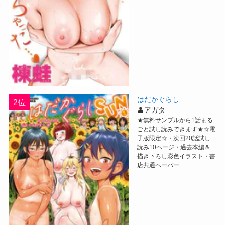
はだかぐらし
2位
👤アガタ
★無料サンプルから1話まる
ごと試し読みできます★☆電
子版限定☆・次回20話試し
読み10ページ・過去本編＆
描き下ろし彩色イラスト・書
店共通ペーパー…