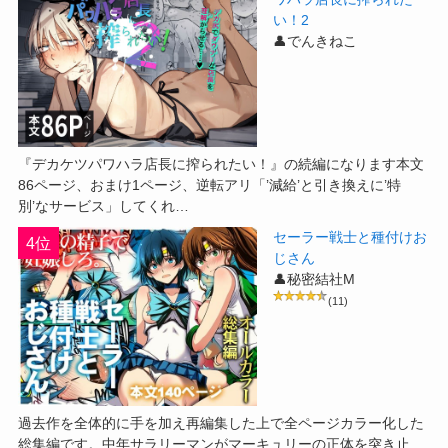
い！2
👤でんきねこ
『デカケツパワハラ店長に搾られたい！』の続編になります本文
86ページ、おまけ1ページ、逆転アリ「’減給’と引き換えに’特
別’なサービス」してくれ…
セーラー戦士と種付けお
4位
じさん
👤秘密結社M
(11)
過去作を全体的に手を加え再編集した上で全ページカラー化した
総集編です。中年サラリーマンがマーキュリーの正体を突き止