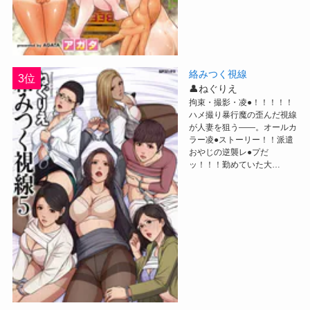
絡みつく視線
3位
👤ねぐりえ
拘束・撮影・凌●！！！！！
ハメ撮り暴行魔の歪んだ視線
が人妻を狙う――。オールカ
ラー凌●ストーリー！！派遣
おやじの逆襲レ●プだ
ッ！！！勤めていた大…