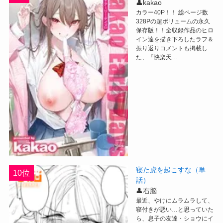
👤kakao
カラー40P！！ 総ページ数
328Pの超ボリュームの永久
保存版！！全収録作品のヒロ
イン達を描き下ろしたラフ＆
振り返りコメントも掲載し
た、『快楽天…
寝た虎を起こすな（単
10位
話）
👤右脳
最近、やけにムラムラして、
寝付きが悪い…と思っていた
ら、息子の友達・ショウにイ