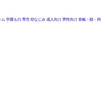
レム
学園もの
専売
幼なじみ
成人向け
男性向け
首輪・鎖・拘