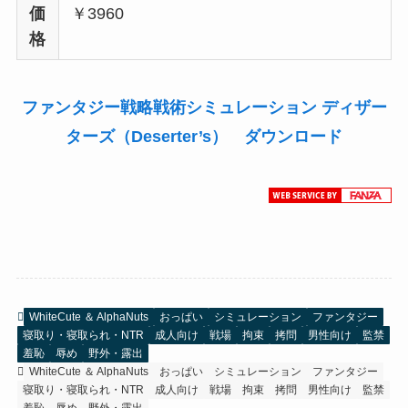
価
￥3960
格
ファンタジー戦略戦術シミュレーション ディザー
ターズ（Deserter’s） ダウンロード
WhiteCute ＆ AlphaNuts
おっぱい
シミュレーション
ファンタジー
寝取り・寝取られ・NTR
成人向け
戦場
拘束
拷問
男性向け
監禁
羞恥
辱め
野外・露出
WhiteCute ＆ AlphaNuts
おっぱい
シミュレーション
ファンタジー
寝取り・寝取られ・NTR
成人向け
戦場
拘束
拷問
男性向け
監禁