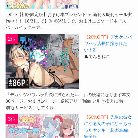
--※※【初版限定版】おまけ本プレゼント ＋ 新刊＆既刊セール実
施中！！【8/31まで】※※8/31まで、おまけエピソード本「ス
パ・カイラクーア…
【20%OFF】
デカケツパ
2位
ワハラ店長に搾られた
い！2
👤でんきねこ
『デカケツパワハラ店長に搾られたい！』の続編になります本文
86ページ、おまけ1ページ、逆転アリ「’減給’と引き換えに’特
別’なサービス」してくれ…
【50%OFF】
先生の彼女
3位
になる女の子になっちゃ
ったヤンキー君 総集編
完全版