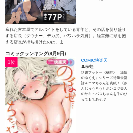
寂れた古本屋でアルバイトをしている青年と、その店を切り盛り
する店長（ダウナー、デカ尻、パワハラ気質）。経営難に頭を抱
える店長が持ち掛けたのは、ま…
コミックランキング(8月9日)
COMIC快楽天
1位
👤楝蛙
話題フットー《楝蛙》「湯気
のゆくえ」シリーズ待望最新
話＆エマちゃん初表紙！《さ
んじゅうろう》ポンコツ美人
のサキュバスちゃんを手のひ
らでもてあそぶ…