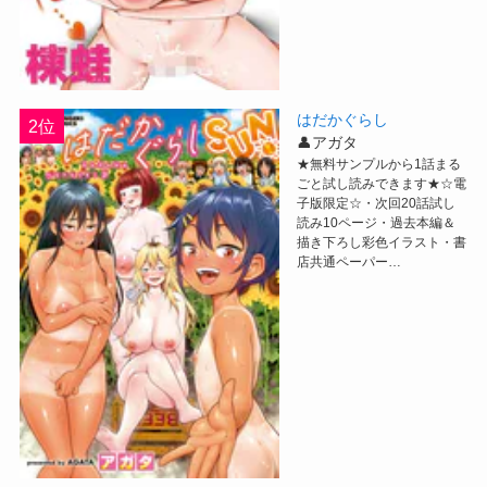
はだかぐらし
2位
👤アガタ
★無料サンプルから1話まる
ごと試し読みできます★☆電
子版限定☆・次回20話試し
読み10ページ・過去本編＆
描き下ろし彩色イラスト・書
店共通ペーパー…