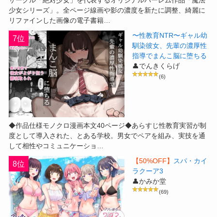
サークル「絶対少女」を代表するオリジナルハーレム作品「魔法
少女シリーズ」。全ページ線画や影の濃度を新たに調整、綺麗に
リファインした画像の電子書籍…
〜性教育NTR〜ギャル幼
7位
馴染彼女、先輩の濃厚性
指導でまんこ脳に堕ちる
👤でんきくらげ
(6)
◆作品仕様モノクロ漫画本文40ページ◆あらすじ性教育実習が制
度として導入された、とある学校。男女でペアを組み、実技を通
して相性やコミュニケーショ…
【50%OFF】
スパ・カイ
8位
ラクーア3
👤かみか堂
(69)