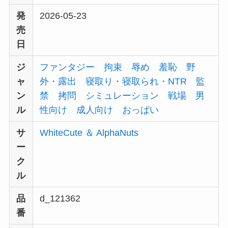
発
2026-05-23
売
日
ジ
ファンタジー
拘束
辱め
羞恥
野
ャ
外・露出
寝取り・寝取られ・NTR
監
ン
禁
拷問
シミュレーション
戦場
男
ル
性向け
成人向け
おっぱい
サ
WhiteCute ＆ AlphaNuts
ー
ク
ル
品
d_121362
番