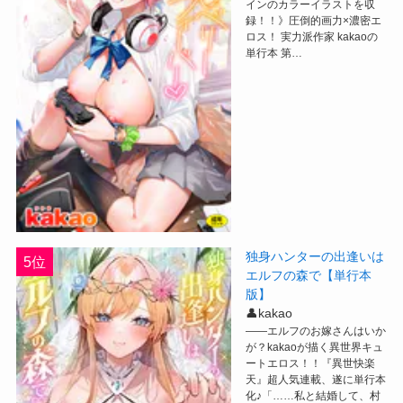
インのカラーイラストを収
録！！》圧倒的画力×濃密エ
ロス！ 実力派作家 kakaoの
単行本 第…
独身ハンターの出逢いは
5位
エルフの森で【単行本
版】
👤kakao
――エルフのお嫁さんはいか
が？kakaoが描く異世界キュ
ートエロス！！『異世快楽
天』超人気連載、遂に単行本
化♪「……私と結婚して、村