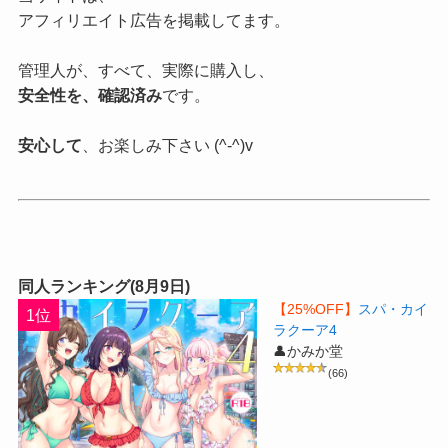
アフィリエイト広告を掲載してます。
管理人が、すべて、実際に購入し、
安全性を、確認済み
です。
安心して
、お楽しみ下さい (^-^)v
同人ランキング(8月9日)
【25%OFF】
スパ・カイ
1位
ラクーア4
👤かみか堂
(66)