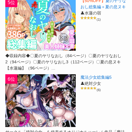
【50%OFF】
夏のヤリな
5位
おし総集編＋夏の息ヌキ
👤水蓮の宿
(1)
◆収録内容◆〇夏のヤリなおし（84ページ）〇夏のヤリなおし
2（94ページ）〇夏のヤリなおし3（112ページ）〇夏の息ヌキ
【水蓮編】（96ページ）…
魔法少女総集編5
6位
👤絶対少女
(6)