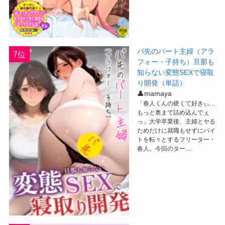
バ先のパート主婦（アラ
7位
フォー・子持ち）旦那も
知らない変態SEXで寝取
り開発（単話）
👤mamaya
「春人くんの硬くて好きぃ…
もっと奥まで詰め込んでぇ
っ」大学卒業後、主婦とヤる
ためだけに就職もせずにバイ
トを転々とするフリーター・
春人。今回のター…