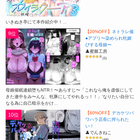
いきぬき亭にて本作紹介中！…
【20%OFF】
ネトラレ催
9位
●アプリ〜染められ牝媚
びする母娘〜
👤蜜棘工房
(5)
母娘催眠連鎖堕ちNTR！〜あらすじ〜「これなら俺を虚仮にして
きた連中をみ〜んな、牝豚にしてやれるっ！！」’なりたい自分’に
なる為に自己暗示をかけ…
【60%OFF】
デカケツパ
10位
ワハラ店長に搾られた
い！
👤でんきねこ
(44)