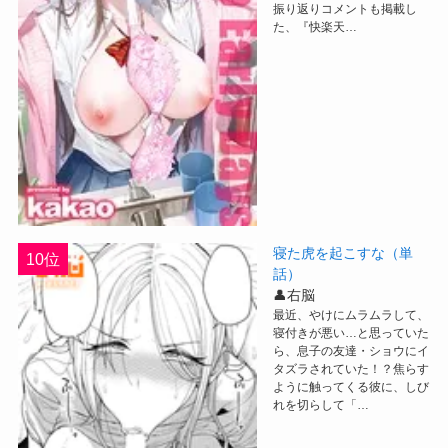
振り返りコメントも掲載し
た、『快楽天…
寝た虎を起こすな（単
10位
話）
👤右脳
最近、やけにムラムラして、
寝付きが悪い…と思っていた
ら、息子の友達・ショウにイ
タズラされていた！？焦らす
ように触ってくる彼に、しび
れを切らして「…