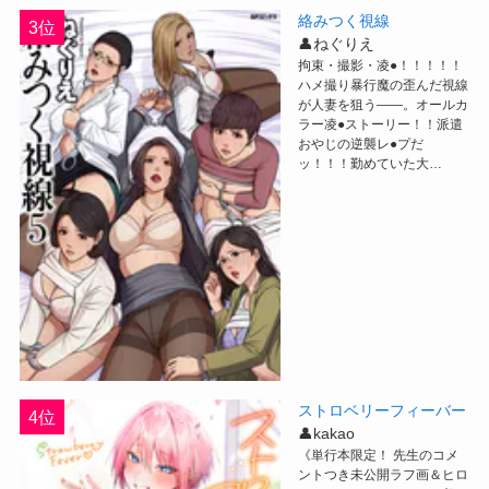
絡みつく視線
3位
👤ねぐりえ
拘束・撮影・凌●！！！！！
ハメ撮り暴行魔の歪んだ視線
が人妻を狙う――。オールカ
ラー凌●ストーリー！！派遣
おやじの逆襲レ●プだ
ッ！！！勤めていた大…
ストロベリーフィーバー
4位
👤kakao
《単行本限定！ 先生のコメ
ントつき未公開ラフ画＆ヒロ