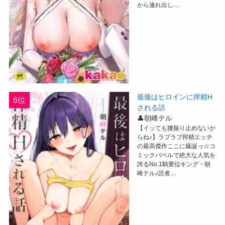
から連れ出し…
最後はヒロインに搾精H
6位
される話
👤朝峰テル
【イッても腰振り止めないか
らね♪】ラブラブ搾精エッチ
の最高傑作ここに爆誕っ☆コ
ミックバベルで絶大な人気を
誇るNo.1騎乗位キング・朝
峰テル♪読者…