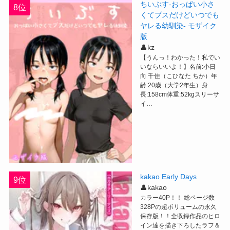
ちいぶす-おっぱい小さ
8位
くてブスだけどいつでも
ヤレる幼馴染- モザイク
版
👤kz
【うんっ！わかった！私でい
いならいいよ！】名前:小日
向 千佳（こひなた ちか）年
齢:20歳（大学2年生）身
長:158cm体重:52kgスリーサ
イ…
kakao Early Days
9位
👤kakao
カラー40P！！ 総ページ数
328Pの超ボリュームの永久
保存版！！全収録作品のヒロ
イン達を描き下ろしたラフ＆