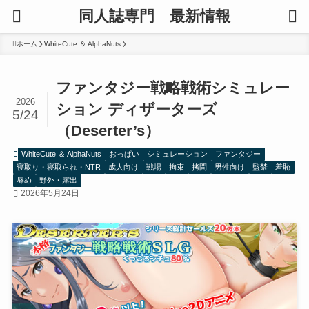
同人誌専門 最新情報
ホーム
WhiteCute ＆ AlphaNuts
ファンタジー戦略戦術シミュレー
2026
ション ディザーターズ
5/24
（Deserter’s）
WhiteCute ＆ AlphaNuts
おっぱい
シミュレーション
ファンタジー
寝取り・寝取られ・NTR
成人向け
戦場
拘束
拷問
男性向け
監禁
羞恥
辱め
野外・露出
2026年5月24日