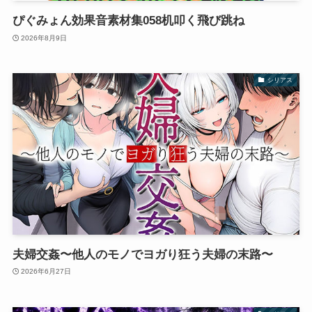
ぴぐみょん効果音素材集058机叩く飛び跳ね
2026年8月9日
シリアス
夫婦交姦〜他人のモノでヨガり狂う夫婦の末路〜
2026年6月27日