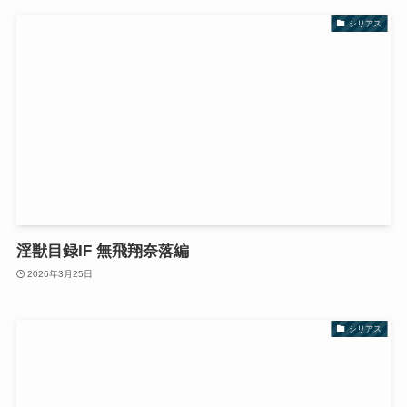
シリアス
淫獣目録IF 無飛翔奈落編
2026年3月25日
シリアス