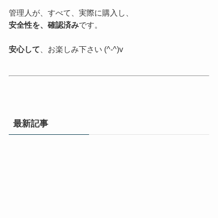
管理人が、すべて、実際に購入し、
安全性を、確認済み
です。
安心して
、お楽しみ下さい (^-^)v
最新記事
【動画】シン・肛門便女_アナルダークネス
2026年8月9日
【動画】シン・肛門便女_アナルダークネ
ス ダウンロー …